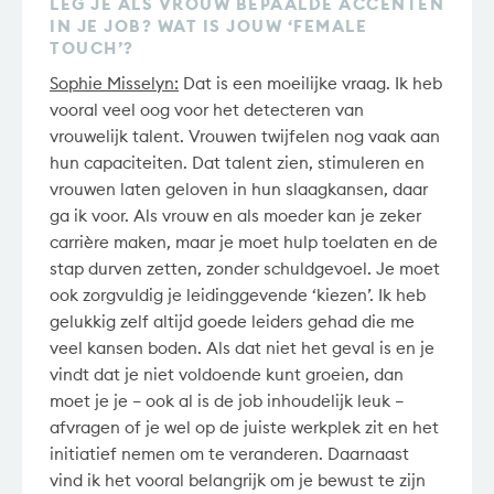
LEG JE ALS VROUW BEPAALDE ACCENTEN
IN JE JOB? WAT IS JOUW ‘FEMALE
TOUCH’?
Sophie Misselyn:
Dat is een moeilijke vraag. Ik heb
vooral veel oog voor het detecteren van
vrouwelijk talent. Vrouwen twijfelen nog vaak aan
hun capaciteiten. Dat talent zien, stimuleren en
vrouwen laten geloven in hun slaagkansen, daar
ga ik voor. Als vrouw en als moeder kan je zeker
carrière maken, maar je moet hulp toelaten en de
stap durven zetten, zonder schuldgevoel. Je moet
ook zorgvuldig je leidinggevende ‘kiezen’. Ik heb
gelukkig zelf altijd goede leiders gehad die me
veel kansen boden. Als dat niet het geval is en je
vindt dat je niet voldoende kunt groeien, dan
moet je je – ook al is de job inhoudelijk leuk –
afvragen of je wel op de juiste werkplek zit en het
initiatief nemen om te veranderen. Daarnaast
vind ik het vooral belangrijk om je bewust te zijn