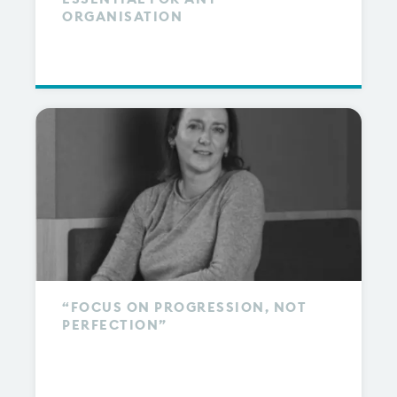
ORGANISATION
“FOCUS ON PROGRESSION, NOT
PERFECTION”